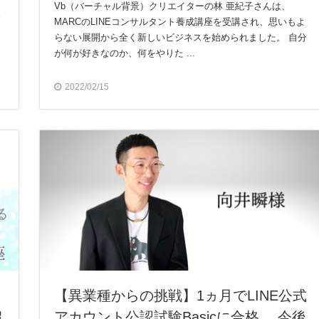
Vb（バーチャル背景）クリエイターの林 亜紀子さんは、
分
MARCのLINEコンサルタント養成講座を受講され、思いもよ
らない展開から全く新しいビジネスを始められました。 自分
が何が好きなのか、何をやりた ...
2022/02/15
っ
【異業種からの挑戦】1ヵ月でLINE公式
超
アカウント公認試験Basicに合格。 今後