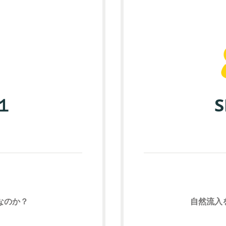
N１
S
なのか？
自然流入