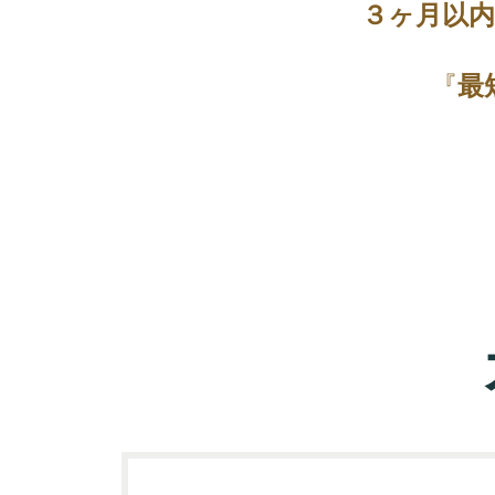
３ヶ月以
『
最