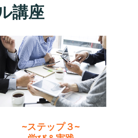
ル講座
~ステップ３~